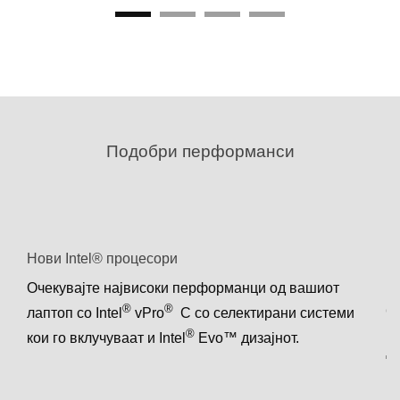
Подобри перформанси
Нови Intel® процесори
Е
Очекувајте највисоки перформанци од вашиот
По
®
®
а
од
лаптоп со Intel
vPro
С со селектирани системи
но
®
кои го вклучуваат и Intel
Evo™ дизајнот.
до