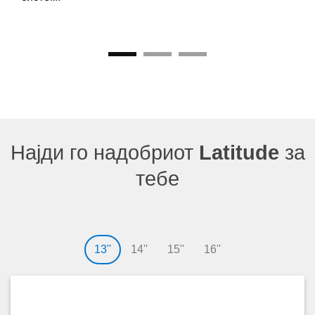
Најди го надобриот
Latitude
за
тебе
13''
14''
15''
16''