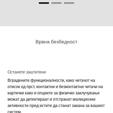
Врвна безбедност
Останете заштитени
De
Вградените функционалности, како читачот на
На
со
отисок од прст, контактни и безконтактни читачи на
картички како и опциите за физичко заклучување
н
можат да детектираат и отстранат малициозни
активности пред истите да станат закана за вашиот
систем.