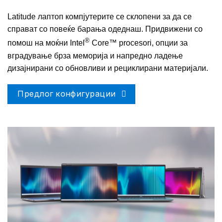
Latitude лаптоп компјутерите се склопени за да се
справат со повеќе барања одеднаш. Придвижени со
®
помош на моќни Intel
Core™ procesori, опции за
вградување брза меморија и напреднo ладење
дизајнирани со обновливи и рециклирани материјали.
Предлог конфигурации