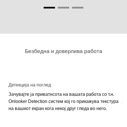
Безбедна и доверлива работа
Детекција на поглед
Ин
Зачувајте ја приватнсота на вашата работа со т.н.
ј
Со
 и
ја
Onlooker Detection систем кој го прикажува текстура
се
на вашиот екран кога некој друг гледа во него.