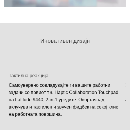
Иновативен дизајн
Тактилна реакција
Па
Самоуверено совладувајте ги вашите работни
Ул
а
не
задачи со првиот т.н. Haptic Collaboration Touchpad
да
на Latitude 9440, 2-in-1 уредите. Овој тачпад
вклучува и тактилен и звучен фидбек на секој клик
на работната површина.